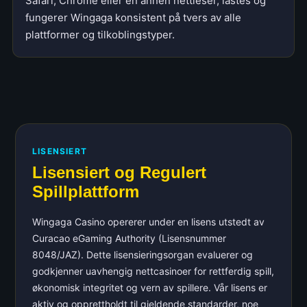
Safari, Chrome eller en annen nettleser, lastes og
fungerer Wingaga konsistent på tvers av alle
plattformer og tilkoblingstyper.
LISENSIERT
Lisensiert og Regulert
Spillplattform
Wingaga Casino opererer under en lisens utstedt av
Curacao eGaming Authority (Lisensnummer
8048/JAZ). Dette lisensieringsorgan evaluerer og
godkjenner uavhengig nettcasinoer for rettferdig spill,
økonomisk integritet og vern av spillere. Vår lisens er
aktiv og opprettholdt til gjeldende standarder, noe