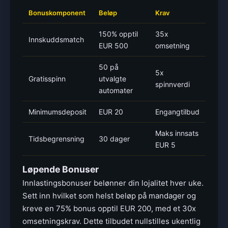
Bonuskomponent
Beløp
Krav
150% opptil
35x
Innskuddsmatch
EUR 500
omsetning
50 på
5x
Gratisspinn
utvalgte
spinnverdi
automater
Minimumsdeposit
EUR 20
Engangtilbud
Maks innsats
Tidsbegrensning
30 dager
EUR 5
Løpende Bonuser
Innlastingsbonuser belønner din lojalitet hver uke.
Sett inn hvilket som helst beløp på mandager og
kreve en 75% bonus opptil EUR 200, med et 30x
omsetningskrav. Dette tilbudet nullstilles ukentlig