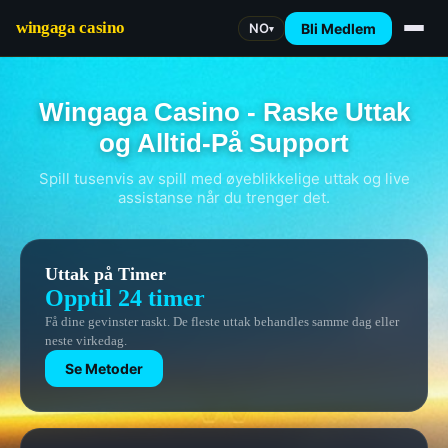
wingaga casino
NO
Bli Medlem
▾
Wingaga Casino - Raske Uttak
og Alltid-På Support
Spill tusenvis av spill med øyeblikkelige uttak og live
assistanse når du trenger det.
Uttak på Timer
Opptil 24 timer
Få dine gevinster raskt. De fleste uttak behandles samme dag eller
neste virkedag.
Se Metoder