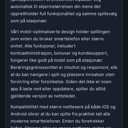
automatisk til skjermstørrelsen din mens det
opprettholder full funksjonalitet og samme spillevalg
som på stasjonær.
Vårt mobil-optimaliserte design holder spillingen
jevn enten du bruker smarttelefon eller større
enhet. Alle funksjoner, inkludert
kontoadministrasjon, bonuser og kundesupport,
fungerer like godt på mobil som på stasjonær.
Berøringsgrensesnittet er intuitivt og responsivt, slik
at du kan navigere i spill og plassere innsatser uten
forvirring eller forsinkelse. Siden det ikke er noen
app å laste ned eller oppdatere, spiller du alltid
gjeldende versjon av nettstedet.
Kompatibilitet med større nettlesere på både iOS og
Android sikrer at du kan spille fra praktisk talt alle
moderne smarttelefoner. Enten du foretrekker