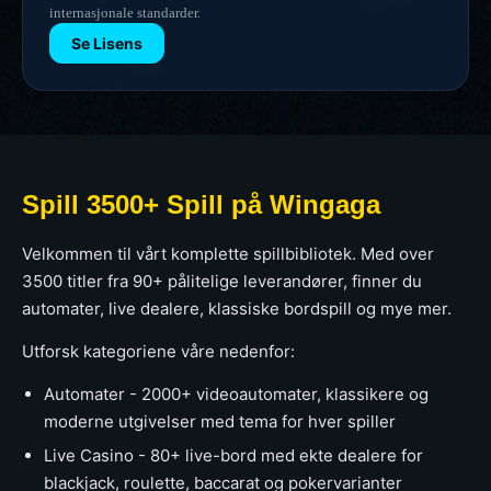
internasjonale standarder.
Se Lisens
Spill 3500+ Spill på Wingaga
Velkommen til vårt komplette spillbibliotek. Med over
3500 titler fra 90+ pålitelige leverandører, finner du
automater, live dealere, klassiske bordspill og mye mer.
Utforsk kategoriene våre nedenfor:
Automater - 2000+ videoautomater, klassikere og
moderne utgivelser med tema for hver spiller
Live Casino - 80+ live-bord med ekte dealere for
blackjack, roulette, baccarat og pokervarianter