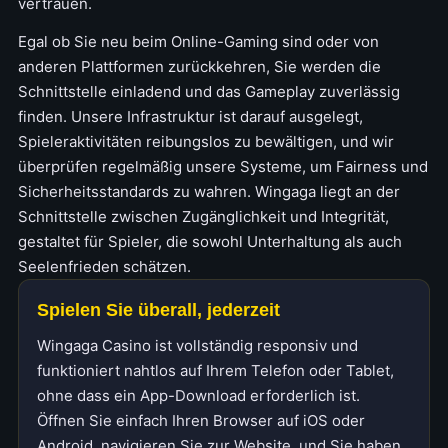
vertrauen.
Egal ob Sie neu beim Online-Gaming sind oder von
anderen Plattformen zurückkehren, Sie werden die
Schnittstelle einladend und das Gameplay zuverlässig
finden. Unsere Infrastruktur ist darauf ausgelegt,
Spieleraktivitäten reibungslos zu bewältigen, und wir
überprüfen regelmäßig unsere Systeme, um Fairness und
Sicherheitsstandards zu wahren. Wingaga liegt an der
Schnittstelle zwischen Zugänglichkeit und Integrität,
gestaltet für Spieler, die sowohl Unterhaltung als auch
Seelenfrieden schätzen.
Spielen Sie überall, jederzeit
Wingaga Casino ist vollständig responsiv und
funktioniert nahtlos auf Ihrem Telefon oder Tablet,
ohne dass ein App-Download erforderlich ist.
Öffnen Sie einfach Ihren Browser auf iOS oder
Android, navigieren Sie zur Website, und Sie haben