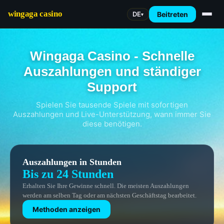
wingaga casino
DE
Beitreten
▾
Wingaga Casino - Schnelle
Auszahlungen und ständiger
Support
Spielen Sie tausende Spiele mit sofortigen
Auszahlungen und Live-Unterstützung, wann immer Sie
diese benötigen.
Auszahlungen in Stunden
Bis zu 24 Stunden
Erhalten Sie Ihre Gewinne schnell. Die meisten Auszahlungen
werden am selben Tag oder am nächsten Geschäftstag bearbeitet.
Methoden anzeigen