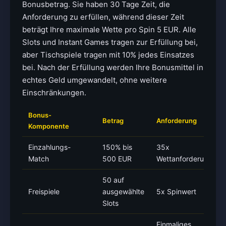
Bonusbetrag. Sie haben 30 Tage Zeit, die
Anforderung zu erfüllen, während dieser Zeit
beträgt Ihre maximale Wette pro Spin 5 EUR. Alle
Slots und Instant Games tragen zur Erfüllung bei,
aber Tischspiele tragen mit 10% jedes Einsatzes
bei. Nach der Erfüllung werden Ihre Bonusmittel in
echtes Geld umgewandelt, ohne weitere
Einschränkungen.
Bonus-
Betrag
Anforderung
Komponente
Einzahlungs-
150% bis
35x
Match
500 EUR
Wettanforderung
50 auf
Freispiele
ausgewählte
5x Spinwert
Slots
Einmaliges