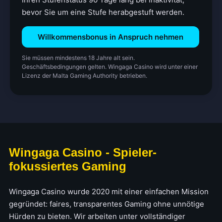
bevor Sie um eine Stufe herabgestuft werden.
Willkommensbonus in Anspruch nehmen
Sie müssen mindestens 18 Jahre alt sein.
Geschäftsbedingungen gelten. Wingaga Casino wird unter einer
Lizenz der Malta Gaming Authority betrieben.
Wingaga Casino - Spieler-
fokussiertes Gaming
Wingaga Casino wurde 2020 mit einer einfachen Mission
gegründet: faires, transparentes Gaming ohne unnötige
Hürden zu bieten. Wir arbeiten unter vollständiger