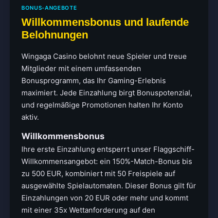
BONUS-ANGEBOTE
Willkommensbonus und laufende
Belohnungen
Wingaga Casino belohnt neue Spieler und treue
Mitglieder mit einem umfassenden
Bonusprogramm, das Ihr Gaming-Erlebnis
maximiert. Jede Einzahlung birgt Bonuspotenzial,
und regelmäßige Promotionen halten Ihr Konto
aktiv.
Willkommensbonus
Ihre erste Einzahlung entsperrt unser Flaggschiff-
Willkommensangebot: ein 150%-Match-Bonus bis
zu 500 EUR, kombiniert mit 50 Freispiele auf
ausgewählte Spielautomaten. Dieser Bonus gilt für
Einzahlungen von 20 EUR oder mehr und kommt
mit einer 35x Wettanforderung auf den