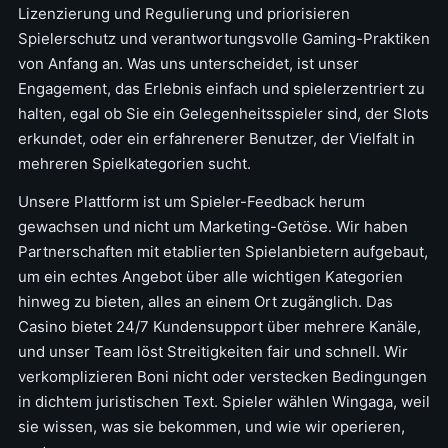
Lizenzierung und Regulierung und priorisieren
Spielerschutz und verantwortungsvolle Gaming-Praktiken
von Anfang an. Was uns unterscheidet, ist unser
Engagement, das Erlebnis einfach und spielerzentriert zu
halten, egal ob Sie ein Gelegenheitsspieler sind, der Slots
erkundet, oder ein erfahrenerer Benutzer, der Vielfalt in
mehreren Spielkategorien sucht.
Unsere Plattform ist um Spieler-Feedback herum
gewachsen und nicht um Marketing-Getöse. Wir haben
Partnerschaften mit etablierten Spielanbietern aufgebaut,
um ein echtes Angebot über alle wichtigen Kategorien
hinweg zu bieten, alles an einem Ort zugänglich. Das
Casino bietet 24/7 Kundensupport über mehrere Kanäle,
und unser Team löst Streitigkeiten fair und schnell. Wir
verkomplizieren Boni nicht oder verstecken Bedingungen
in dichtem juristischen Text. Spieler wählen Wingaga, weil
sie wissen, was sie bekommen, und wie wir operieren,