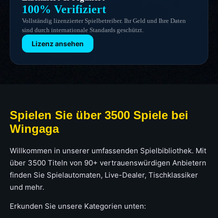
100% Verifiziert
Vollständig lizenzierter Spielbetreiber. Ihr Geld und Ihre Daten
sind durch internationale Standards geschützt.
Lizenz ansehen
Spielen Sie über 3500 Spiele bei
Wingaga
Willkommen in unserer umfassenden Spielbibliothek. Mit
über 3500 Titeln von 90+ vertrauenswürdigen Anbietern
finden Sie Spielautomaten, Live-Dealer, Tischklassiker
und mehr.
Erkunden Sie unsere Kategorien unten: