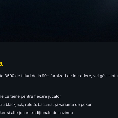
a
 3500 de titluri de la 90+ furnizori de încredere, vei găsi sloturi
rne cu teme pentru fiecare jucător
ru blackjack, ruletă, baccarat și variante de poker
er și alte jocuri tradiționale de cazinou