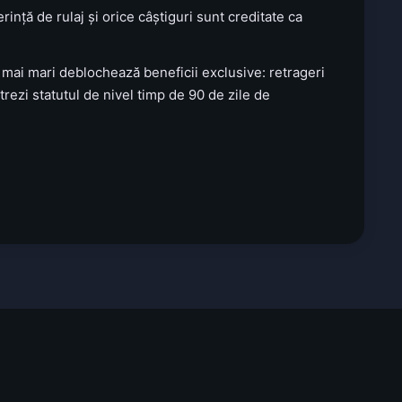
rință de rulaj și orice câștiguri sunt creditate ca
e mai mari deblochează beneficii exclusive: retrageri
trezi statutul de nivel timp de 90 de zile de