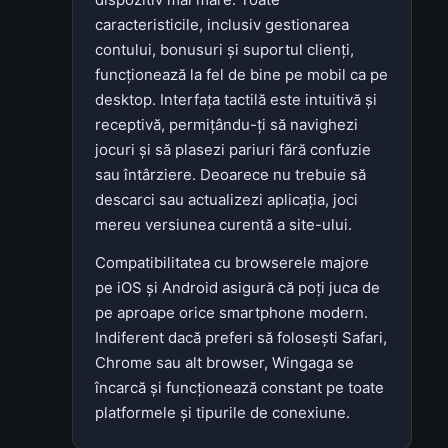
caracteristicile, inclusiv gestionarea
contului, bonusuri și suportul clienți,
funcționează la fel de bine pe mobil ca pe
desktop. Interfața tactilă este intuitivă și
receptivă, permițându-ți să navighezi
jocuri și să plasezi pariuri fără confuzie
sau întârziere. Deoarece nu trebuie să
descarci sau actualizezi aplicația, joci
mereu versiunea curentă a site-ului.
Compatibilitatea cu browserele majore
pe iOS și Android asigură că poți juca de
pe aproape orice smartphone modern.
Indiferent dacă preferi să folosești Safari,
Chrome sau alt browser, Wingaga se
încarcă și funcționează constant pe toate
platformele și tipurile de conexiune.