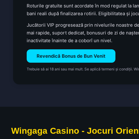
Roturile gratuite sunt acordate în mod regulat la lans
bani reali după finalizarea rotirii. Eligibilitatea și j
Jucătorii VIP progresează prin nivelurile noastre de
mai rapide, suport dedicat, bonusuri de zi de naștere 
inactivitate înainte de a coborî un nivel.
Revendică Bonus de Bun Venit
Trebuie să ai 18 ani sau mai mult. Se aplică termeni și condiții.
Wingaga Casino - Jocuri Orien