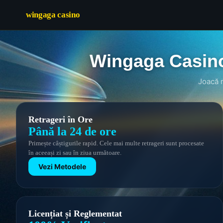
wingaga casino
Wingaga Casino 
Joacă m
Retrageri în Ore
Până la 24 de ore
Primește câștigurile rapid. Cele mai multe retrageri sunt procesate
în aceeași zi sau în ziua următoare.
Vezi Metodele
Licențiat și Reglementat