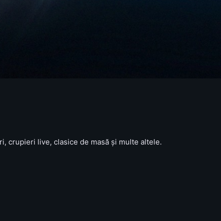
, crupieri live, clasice de masă și multe altele.