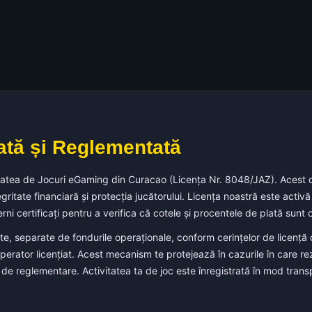
iată și Reglementată
atea de Jocuri eGaming din Curacao (Licența Nr. 8048/JAZ). Acest 
egritate financiară și protecția jucătorului. Licența noastră este acti
rni certificați pentru a verifica că cotele și procentele de plată sunt 
ate, separate de fondurile operaționale, conform cerințelor de licenț
operator licențiat. Acest mecanism te protejează în cazurile în care r
 de reglementare. Activitatea ta de joc este înregistrată în mod trans