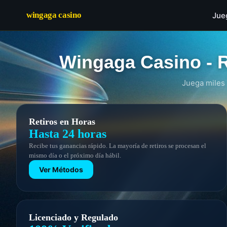
wingaga casino
Jue
Wingaga Casino - R
Juega miles 
Retiros en Horas
Hasta 24 horas
Recibe tus ganancias rápido. La mayoría de retiros se procesan el
mismo día o el próximo día hábil.
Ver Métodos
Licenciado y Regulado