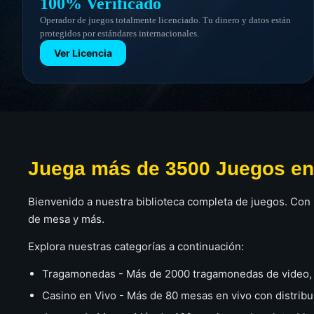
100% Verificado
Operador de juegos totalmente licenciado. Tu dinero y datos están
protegidos por estándares internacionales.
Ver Licencia
Juega más de 3500 Juegos e
Bienvenido a nuestra biblioteca completa de juegos. Con 
de mesa y más.
Explora nuestras categorías a continuación:
Tragamonedas - Más de 2000 tragamonedas de video, 
Casino en Vivo - Más de 80 mesas en vivo con distribui