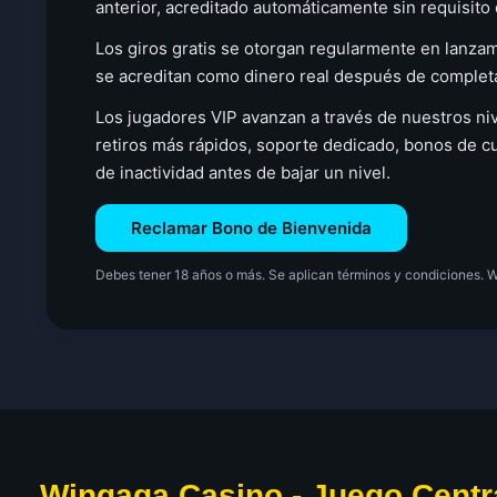
anterior, acreditado automáticamente sin requisito
Los giros gratis se otorgan regularmente en lanza
se acreditan como dinero real después de completar
Los jugadores VIP avanzan a través de nuestros ni
retiros más rápidos, soporte dedicado, bonos de c
de inactividad antes de bajar un nivel.
Reclamar Bono de Bienvenida
Debes tener 18 años o más. Se aplican términos y condiciones. W
Wingaga Casino - Juego Centr