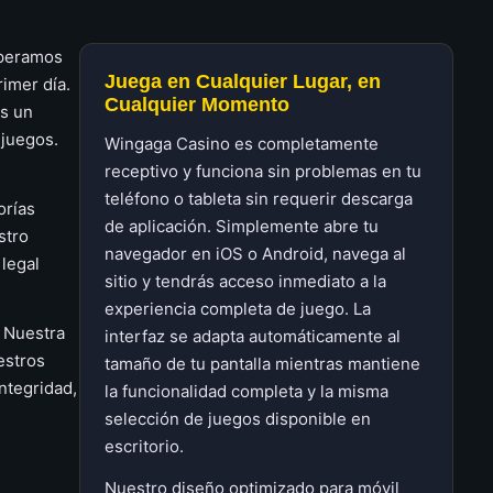
Operamos
Juega en Cualquier Lugar, en
rimer día.
Cualquier Momento
as un
 juegos.
Wingaga Casino es completamente
receptivo y funciona sin problemas en tu
s
teléfono o tableta sin requerir descarga
orías
de aplicación. Simplemente abre tu
stro
navegador en iOS o Android, navega al
legal
sitio y tendrás acceso inmediato a la
experiencia completa de juego. La
. Nuestra
interfaz se adapta automáticamente al
estros
tamaño de tu pantalla mientras mantiene
ntegridad,
la funcionalidad completa y la misma
selección de juegos disponible en
escritorio.
Nuestro diseño optimizado para móvil