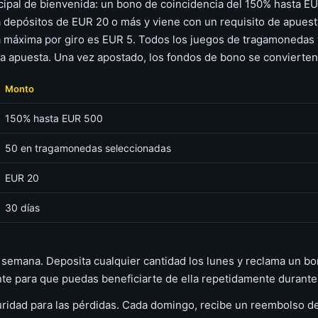
cipal de bienvenida: un bono de coincidencia del 150% hasta E
 depósitos de EUR 20 o más y viene con un requisito de apuest
sta máxima por giro es EUR 5. Todos los juegos de tragamonedas 
 apuesta. Una vez apostado, los fondos de bono se convierten e
Monto
150% hasta EUR 500
50 en tragamonedas seleccionadas
EUR 20
30 días
semana. Deposita cualquier cantidad los lunes y reclama un bo
nte para que puedas beneficiarte de ella repetidamente durant
ridad para las pérdidas. Cada domingo, recibe un reembolso de