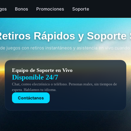
gos
Bonos
Promociones
Soporte
etiros Rápidos y Soporte
de juegos con retiros instantáneos y asistencia en vivo cuando 
Equipo de Soporte en Vivo
Disponible 24/7
Chat, correo electrónico o teléfono. Personas reales, sin tiempos de
espera. Hablamos tu idioma.
Contáctanos