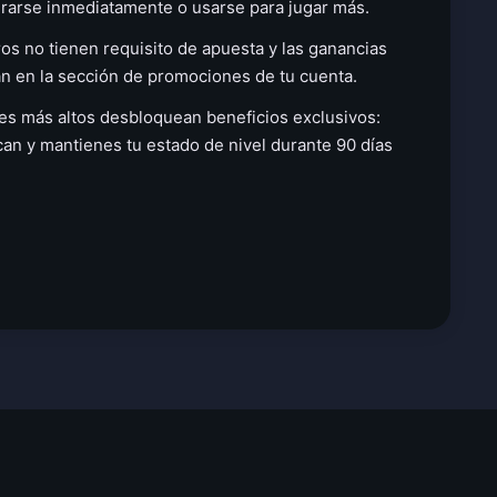
tirarse inmediatamente o usarse para jugar más.
os no tienen requisito de apuesta y las ganancias
an en la sección de promociones de tu cuenta.
les más altos desbloquean beneficios exclusivos:
an y mantienes tu estado de nivel durante 90 días