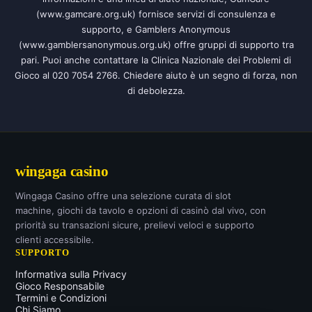
(www.gamcare.org.uk) fornisce servizi di consulenza e
supporto, e Gamblers Anonymous
(www.gamblersanonymous.org.uk) offre gruppi di supporto tra
pari. Puoi anche contattare la Clinica Nazionale dei Problemi di
Gioco al 020 7054 2766. Chiedere aiuto è un segno di forza, non
di debolezza.
wingaga casino
Wingaga Casino offre una selezione curata di slot
machine, giochi da tavolo e opzioni di casinò dal vivo, con
priorità su transazioni sicure, prelievi veloci e supporto
clienti accessibile.
SUPPORTO
Informativa sulla Privacy
Gioco Responsabile
Termini e Condizioni
Chi Siamo