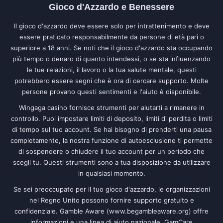
Gioco d'Azzardo e Benessere
Il gioco d'azzardo deve essere solo per intrattenimento e deve
essere praticato responsabilmente da persone di età pari o
superiore a 18 anni. Se noti che il gioco d'azzardo sta occupando
più tempo o denaro di quanto intendessi, o se sta influenzando
le tue relazioni, il lavoro o la tua salute mentale, questi
potrebbero essere segni che è ora di cercare supporto. Molte
persone provano questi sentimenti e l'aiuto è disponibile.
Wingaga casino fornisce strumenti per aiutarti a rimanere in
controllo. Puoi impostare limiti di deposito, limiti di perdita o limiti
di tempo sul tuo account. Se hai bisogno di prenderti una pausa
completamente, la nostra funzione di autoesclusione ti permette
di sospendere o chiudere il tuo account per un periodo che
scegli tu. Questi strumenti sono a tua disposizione da utilizzare
in qualsiasi momento.
Se sei preoccupato per il tuo gioco d'azzardo, le organizzazioni
nel Regno Unito possono fornire supporto gratuito e
confidenziale. Gamble Aware (www.begambleaware.org) offre
informazioni e una linea di aiuto nazionale, GamCare