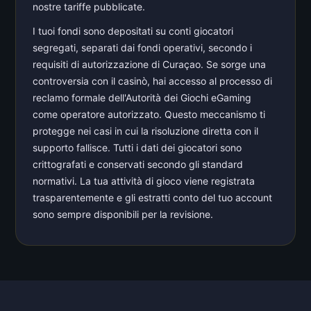
nostre tariffe pubblicate.
I tuoi fondi sono depositati su conti giocatori
segregati, separati dai fondi operativi, secondo i
requisiti di autorizzazione di Curaçao. Se sorge una
controversia con il casinò, hai accesso al processo di
reclamo formale dell'Autorità dei Giochi eGaming
come operatore autorizzato. Questo meccanismo ti
protegge nei casi in cui la risoluzione diretta con il
supporto fallisce. Tutti i dati dei giocatori sono
crittografati e conservati secondo gli standard
normativi. La tua attività di gioco viene registrata
trasparentemente e gli estratti conto del tuo account
sono sempre disponibili per la revisione.