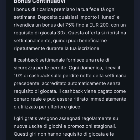
Bonus Continuativi
I bonus di ricarica premiano la tua fedeltà ogni
settimana. Deposita qualsiasi importo il lunedì e
rivendica un bonus del 75% fino a EUR 200, con un
requisito di giocata 30x. Questa offerta si ripristina
settimanalmente, quindi puoi beneficiarne
ripetutamente durante la tua iscrizione.
Il cashback settimanale fornisce una rete di
sicurezza per le perdite. Ogni domenica, ricevi il
10% di cashback sulle perdite nette della settimana
precedente, accreditato automaticamente senza
requisito di giocata. Il cashback viene pagato come
denaro reale e può essere ritirato immediatamente
o utilizzato per ulteriore gioco.
I giri gratis vengono assegnati regolarmente su
nuove uscite di giochi e promozioni stagionali.
Questi giri non hanno requisito di giocata e le