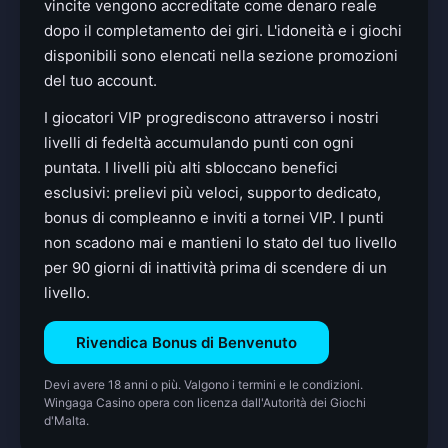
vincite vengono accreditate come denaro reale
dopo il completamento dei giri. L'idoneità e i giochi
disponibili sono elencati nella sezione promozioni
del tuo account.
I giocatori VIP progrediscono attraverso i nostri
livelli di fedeltà accumulando punti con ogni
puntata. I livelli più alti sbloccano benefici
esclusivi: prelievi più veloci, supporto dedicato,
bonus di compleanno e inviti a tornei VIP. I punti
non scadono mai e mantieni lo stato del tuo livello
per 90 giorni di inattività prima di scendere di un
livello.
Rivendica Bonus di Benvenuto
Devi avere 18 anni o più. Valgono i termini e le condizioni.
Wingaga Casino opera con licenza dall'Autorità dei Giochi
d'Malta.