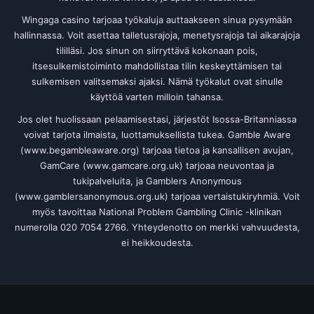
Wingaga casino tarjoaa työkaluja auttaakseen sinua pysymään
hallinnassa. Voit asettaa talletusrajoja, menetysrajoja tai aikarajoja
tililläsi. Jos sinun on siirryttävä kokonaan pois,
itsesulkemistoiminto mahdollistaa tilin keskeyttämisen tai
sulkemisen valitsemaksi ajaksi. Nämä työkalut ovat sinulle
käyttöä varten milloin tahansa.
Jos olet huolissaan pelaamisestasi, järjestöt Isossa-Britanniassa
voivat tarjota ilmaista, luottamuksellista tukea. Gamble Aware
(www.begambleaware.org) tarjoaa tietoa ja kansallisen avujan,
GamCare (www.gamcare.org.uk) tarjoaa neuvontaa ja
tukipalveluita, ja Gamblers Anonymous
(www.gamblersanonymous.org.uk) tarjoaa vertaistukiryhmiä. Voit
myös tavoittaa National Problem Gambling Clinic -klinikan
numerolla 020 7054 2766. Yhteydenotto on merkki vahvuudesta,
ei heikkoudesta.