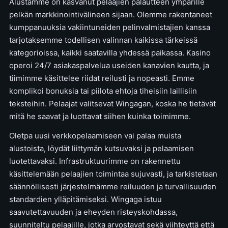
Alustamme on kasvanut pelaajien palautteen ympärille
pelkän markkinointivälineen sijaan. Olemme rakentaneet
kumppanuuksia vakiintuneiden pelinvalmistajien kanssa
tarjotaksemme todellisen valinnan kaikissa tärkeissä
kategorioissa, kaikki saatavilla yhdessä paikassa. Kasino
operoi 24/7 asiakaspalvelua useiden kanavien kautta, ja
tiimimme käsittelee riidat reilusti ja nopeasti. Emme
komplikoi bonuksia tai piilota ehtoja tiheisiin laillisiin
teksteihin. Pelaajat valitsevat Wingagan, koska he tietävät
mitä he saavat ja luottavat siihen kuinka toimimme.
Oletpa uusi verkkopelaamiseen vai palaa muista
alustoista, löydät liittymän kutsuvaksi ja pelaamisen
luotettavaksi. Infrastruktuurimme on rakennettu
käsittelemään pelaajien toimintaa sujuvasti, ja tarkistetaan
säännöllisesti järjestelmämme reiluuden ja turvallisuuden
standardien ylläpitämiseksi. Wingaga istuu
saavutettavuuden ja eheyden risteyskohdassa,
suunniteltu pelaajille, jotka arvostavat sekä viihteyttä että