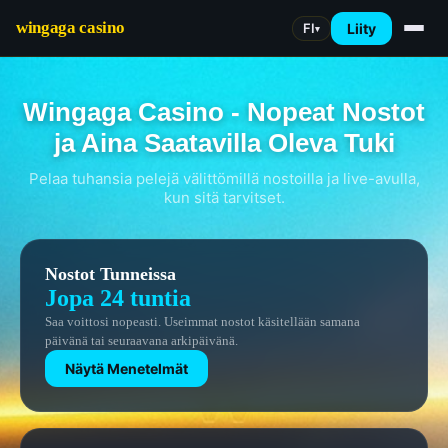
wingaga casino
FI
Liity
▾
Wingaga Casino - Nopeat Nostot
ja Aina Saatavilla Oleva Tuki
Pelaa tuhansia pelejä välittömillä nostoilla ja live-avulla,
kun sitä tarvitset.
Nostot Tunneissa
Jopa 24 tuntia
Saa voittosi nopeasti. Useimmat nostot käsitellään samana
päivänä tai seuraavana arkipäivänä.
Näytä Menetelmät