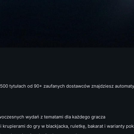
3500 tytułach od 90+ zaufanych dostawców znajdziesz automaty,
woczesnych wydań z tematami dla każdego gracza
krupierami do gry w blackjacka, ruletkę, bakarat i warianty po