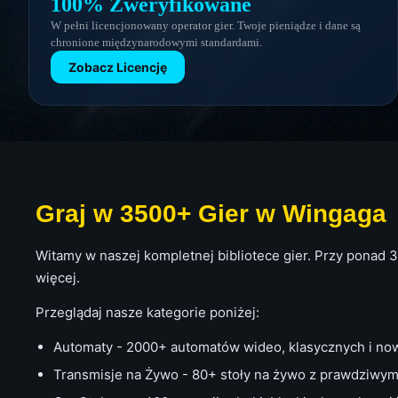
100% Zweryfikowane
W pełni licencjonowany operator gier. Twoje pieniądze i dane są
chronione międzynarodowymi standardami.
Zobacz Licencję
Graj w 3500+ Gier w Wingaga
Witamy w naszej kompletnej bibliotece gier. Przy ponad 
więcej.
Przeglądaj nasze kategorie poniżej:
Automaty - 2000+ automatów wideo, klasycznych i no
Transmisje na Żywo - 80+ stoły na żywo z prawdziwymi 