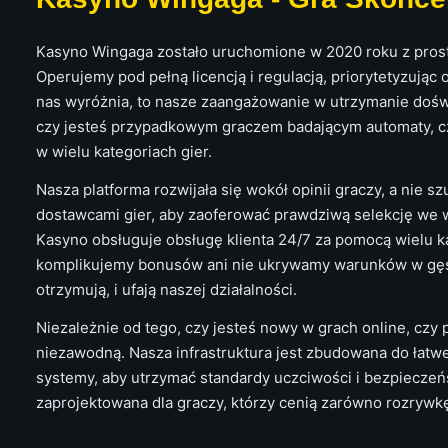
Kasyno Wingaga zostało uruchomione w 2020 roku z prostą
Operujemy pod pełną licencją i regulacją, priorytetyzując
nas wyróżnia, to nasze zaangażowanie w utrzymanie dośw
czy jesteś przypadkowym graczem badającym automaty, 
w wielu kategoriach gier.
Nasza platforma rozwijała się wokół opinii graczy, a ni
dostawcami gier, aby zaoferować prawdziwą selekcję we 
Kasyno obsługuje obsługę klienta 24/7 za pomocą wielu ka
komplikujemy bonusów ani nie ukrywamy warunków w gęs
otrzymują, i ufają naszej działalności.
Niezależnie od tego, czy jesteś nowy w grach online, czy p
niezawodną. Nasza infrastruktura jest zbudowana do łatw
systemy, aby utrzymać standardy uczciwości i bezpieczeń
zaprojektowana dla graczy, którzy cenią zarówno rozrywkę,