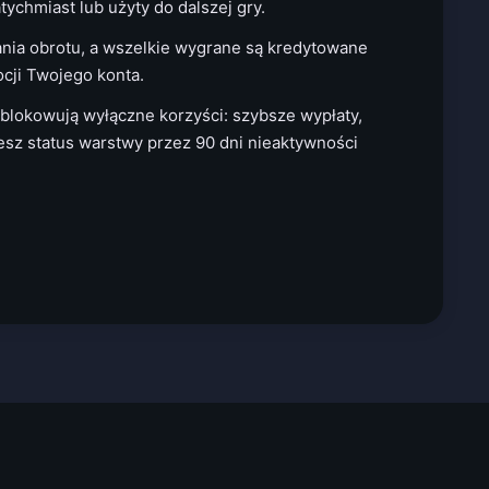
chmiast lub użyty do dalszej gry.
nia obrotu, a wszelkie wygrane są kredytowane
ocji Twojego konta.
blokowują wyłączne korzyści: szybsze wypłaty,
esz status warstwy przez 90 dni nieaktywności