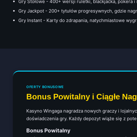
Gry Stołowe - 400+ wersji ruletki, blackjacka, pokera 
Gry Jackpot - 200+ tytułów progresywnych, gdzie nag
Gry Instant - Karty do zdrapania, natychmiastowe wygra
OFERTY BONUSOWE
Bonus Powitalny i Ciągłe Na
Kasyno Wingaga nagradza nowych graczy i lojal
doświadczenia gry. Każdy depozyt wiąże się z pot
Bonus Powitalny