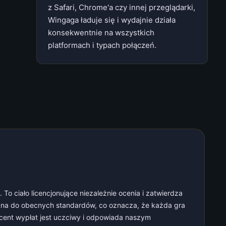
z Safari, Chrome'a czy innej przeglądarki,
Wingaga ładuje się i wydajnie działa
konsekwentnie na wszystkich
platformach i typach połączeń.
To ciało licencjonujące niezależnie ocenia i zatwierdza
ywana do obecnych standardów, co oznacza, że każda gra
ocent wypłat jest uczciwy i odpowiada naszym